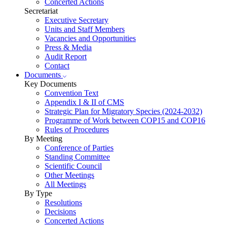
Concerted Actions
Secretariat
Executive Secretary
Units and Staff Members
Vacancies and Opportunities
Press & Media
Audit Report
Contact
Documents
Key Documents
Convention Text
Appendix I & II of CMS
Strategic Plan for Migratory Species (2024-2032)
Programme of Work between COP15 and COP16
Rules of Procedures
By Meeting
Conference of Parties
Standing Committee
Scientific Council
Other Meetings
All Meetings
By Type
Resolutions
Decisions
Concerted Actions