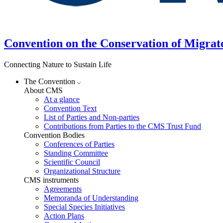
Convention on the Conservation of Migrat
Connecting Nature to Sustain Life
The Convention
About CMS
At a glance
Convention Text
List of Parties and Non-parties
Contributions from Parties to the CMS Trust Fund
Convention Bodies
Conferences of Parties
Standing Committee
Scientific Council
Organizational Structure
CMS instruments
Agreements
Memoranda of Understanding
Special Species Initiatives
Action Plans