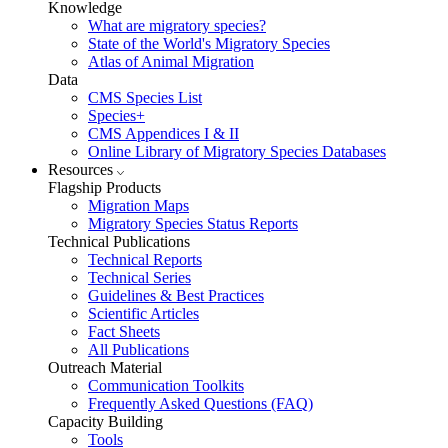
Knowledge
What are migratory species?
State of the World's Migratory Species
Atlas of Animal Migration
Data
CMS Species List
Species+
CMS Appendices I & II
Online Library of Migratory Species Databases
Resources
Flagship Products
Migration Maps
Migratory Species Status Reports
Technical Publications
Technical Reports
Technical Series
Guidelines & Best Practices
Scientific Articles
Fact Sheets
All Publications
Outreach Material
Communication Toolkits
Frequently Asked Questions (FAQ)
Capacity Building
Tools