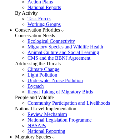
Action Plans
National Reports
By Activity
Task Forces
Working Groups
Conservation Priorities
Conservation Needs
Ecological Connectivity
Migratory Species and Wildlife Health
Animal Culture and Social Learning
CMS and the BBNJ Agreement
Addressing the Threats
Climate Change
Light Pollution
Underwater Noise Pollution
Bycatch
Illegal Taking of Migratory Birds
People and Wildlife
Community Participation and Livelihoods
National Level Implementation
Review Mechanism
National Legislation Programme
NBSAPs
National Reporting
Migratory Species