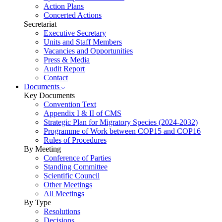
Action Plans
Concerted Actions
Secretariat
Executive Secretary
Units and Staff Members
Vacancies and Opportunities
Press & Media
Audit Report
Contact
Documents
Key Documents
Convention Text
Appendix I & II of CMS
Strategic Plan for Migratory Species (2024-2032)
Programme of Work between COP15 and COP16
Rules of Procedures
By Meeting
Conference of Parties
Standing Committee
Scientific Council
Other Meetings
All Meetings
By Type
Resolutions
Decisions