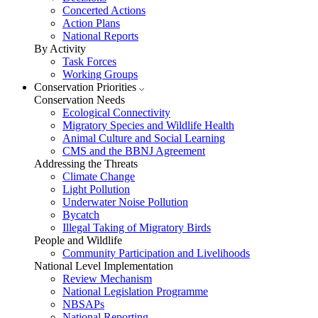
Concerted Actions
Action Plans
National Reports
By Activity
Task Forces
Working Groups
Conservation Priorities
Conservation Needs
Ecological Connectivity
Migratory Species and Wildlife Health
Animal Culture and Social Learning
CMS and the BBNJ Agreement
Addressing the Threats
Climate Change
Light Pollution
Underwater Noise Pollution
Bycatch
Illegal Taking of Migratory Birds
People and Wildlife
Community Participation and Livelihoods
National Level Implementation
Review Mechanism
National Legislation Programme
NBSAPs
National Reporting