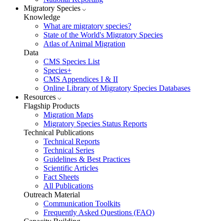
Migratory Species
Knowledge
What are migratory species?
State of the World's Migratory Species
Atlas of Animal Migration
Data
CMS Species List
Species+
CMS Appendices I & II
Online Library of Migratory Species Databases
Resources
Flagship Products
Migration Maps
Migratory Species Status Reports
Technical Publications
Technical Reports
Technical Series
Guidelines & Best Practices
Scientific Articles
Fact Sheets
All Publications
Outreach Material
Communication Toolkits
Frequently Asked Questions (FAQ)