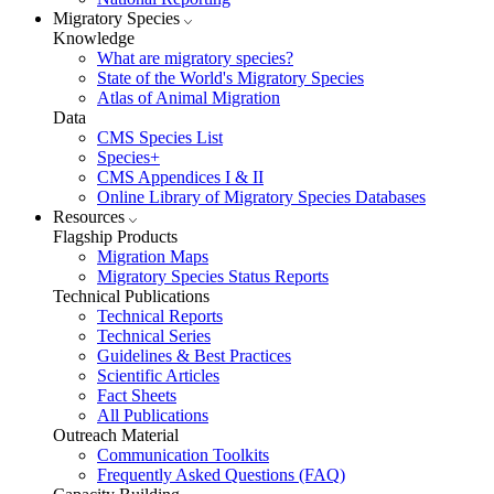
Migratory Species
Knowledge
What are migratory species?
State of the World's Migratory Species
Atlas of Animal Migration
Data
CMS Species List
Species+
CMS Appendices I & II
Online Library of Migratory Species Databases
Resources
Flagship Products
Migration Maps
Migratory Species Status Reports
Technical Publications
Technical Reports
Technical Series
Guidelines & Best Practices
Scientific Articles
Fact Sheets
All Publications
Outreach Material
Communication Toolkits
Frequently Asked Questions (FAQ)