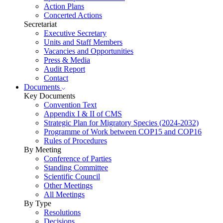
Action Plans
Concerted Actions
Secretariat
Executive Secretary
Units and Staff Members
Vacancies and Opportunities
Press & Media
Audit Report
Contact
Documents
Key Documents
Convention Text
Appendix I & II of CMS
Strategic Plan for Migratory Species (2024-2032)
Programme of Work between COP15 and COP16
Rules of Procedures
By Meeting
Conference of Parties
Standing Committee
Scientific Council
Other Meetings
All Meetings
By Type
Resolutions
Decisions