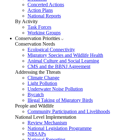
Concerted Actions
Action Plans
National Reports
By Activity
Task Forces
Working Groups
Conservation Priorities
Conservation Needs
Ecological Connectivity
Migratory Species and Wildlife Health
Animal Culture and Social Learning
CMS and the BBNJ Agreement
Addressing the Threats
Climate Change
Light Pollution
Underwater Noise Pollution
Bycatch
Illegal Taking of Migratory Birds
People and Wildlife
Community Participation and Livelihoods
National Level Implementation
Review Mechanism
National Legislation Programme
NBSAPs
National Reporting