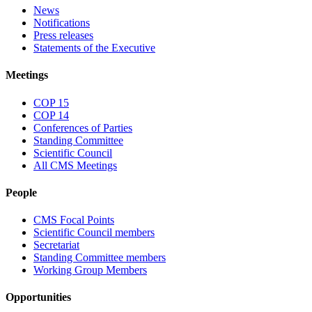
News
Notifications
Press releases
Statements of the Executive
Meetings
COP 15
COP 14
Conferences of Parties
Standing Committee
Scientific Council
All CMS Meetings
People
CMS Focal Points
Scientific Council members
Secretariat
Standing Committee members
Working Group Members
Opportunities