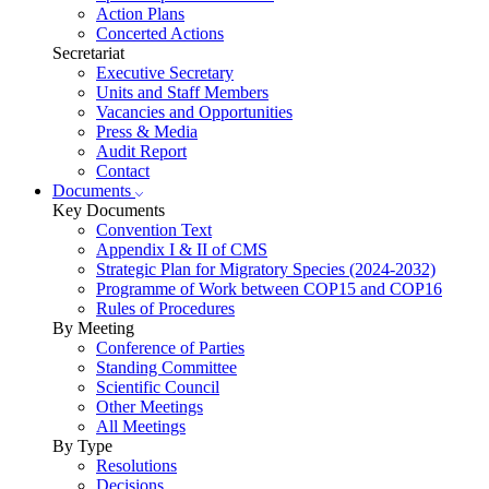
Action Plans
Concerted Actions
Secretariat
Executive Secretary
Units and Staff Members
Vacancies and Opportunities
Press & Media
Audit Report
Contact
Documents
Key Documents
Convention Text
Appendix I & II of CMS
Strategic Plan for Migratory Species (2024-2032)
Programme of Work between COP15 and COP16
Rules of Procedures
By Meeting
Conference of Parties
Standing Committee
Scientific Council
Other Meetings
All Meetings
By Type
Resolutions
Decisions