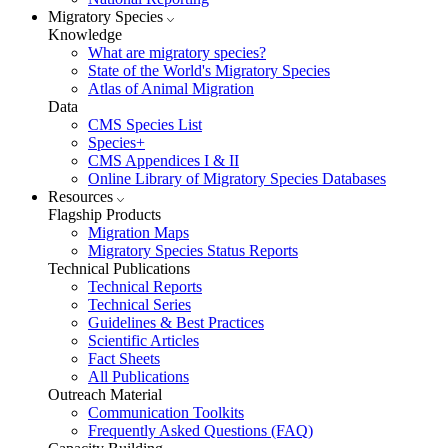
Migratory Species
Knowledge
What are migratory species?
State of the World's Migratory Species
Atlas of Animal Migration
Data
CMS Species List
Species+
CMS Appendices I & II
Online Library of Migratory Species Databases
Resources
Flagship Products
Migration Maps
Migratory Species Status Reports
Technical Publications
Technical Reports
Technical Series
Guidelines & Best Practices
Scientific Articles
Fact Sheets
All Publications
Outreach Material
Communication Toolkits
Frequently Asked Questions (FAQ)