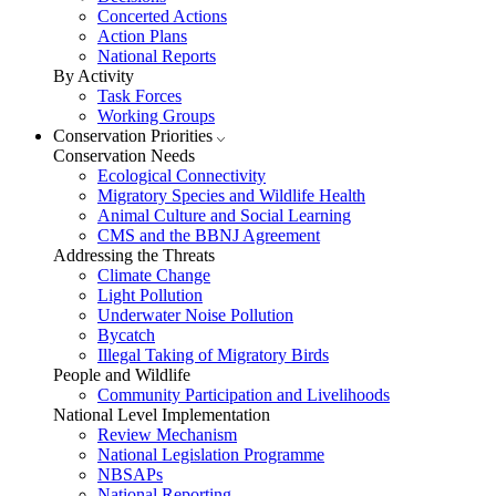
Concerted Actions
Action Plans
National Reports
By Activity
Task Forces
Working Groups
Conservation Priorities
Conservation Needs
Ecological Connectivity
Migratory Species and Wildlife Health
Animal Culture and Social Learning
CMS and the BBNJ Agreement
Addressing the Threats
Climate Change
Light Pollution
Underwater Noise Pollution
Bycatch
Illegal Taking of Migratory Birds
People and Wildlife
Community Participation and Livelihoods
National Level Implementation
Review Mechanism
National Legislation Programme
NBSAPs
National Reporting