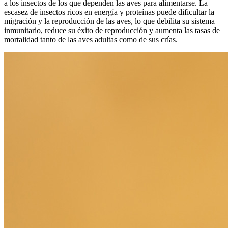
a los insectos de los que dependen las aves para alimentarse. La
escasez de insectos ricos en energía y proteínas puede dificultar la
migración y la reproducción de las aves, lo que debilita su sistema
inmunitario, reduce su éxito de reproducción y aumenta las tasas de
mortalidad tanto de las aves adultas como de sus crías.