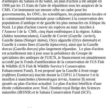
d'antilopes du Sahara et du Sahel, un plan d'action a été adopté en
1998 par les 15 Etats de l'aire de répartition sous les auspices de la
CMS. Cet instrument sur mesure offre un cadre pour les
gouvernements, les ONG, les scientifiques, les populations locales et
la communauté internationale pour collaborer à la conservation des
populations d’antilope et de gazelle les plus menacées en Afrique du
Nord. Le plan d'action couvre six espèces au total inscrites à
l’Annexe I de la CMS, cinq étant endémiques à la région: Addax
(
Addax nasomaculatus
), Gazelle de Cuvier (
Gazella cuvieri
),
Gazelle dama (
Nanger dama
), Oryx algazelle (
Oryx dammah
) et
Gazelle à cornes fines (
Gazella leptoceros
), ainsi que la Gazelle
dorcas (
Gazella dorcas
) plus largement répandue. Le plan d'action
est actuellement mis à jour sous la présidence du Groupe de
spécialistes des antilopes de l'UICN, le financement est aimablement
accordé par le Fonds d'amélioration de la conservation de l'US Fish
& Wildlife (US Fish & Wildlife Service’s Conservation
Enhancement Fund). Il est proposé que la Gazelle à front rouge
(
rufifrons Eurdorcas
) inscrite durant la COP11 à l'Annexe I et le
mouflon à manchettes (
Ammotragus lervia
, Annexe II) seront
ajoutés au plan d'action actualisé. Le plan d'action bénéficie d'une
étroite collaboration avec Noé, l'Institut royal Belge des Sciences
naturelles (IRSNB) et le Sahara Conservation Fund (SCF).