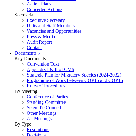
Action Plans
Concerted Actions
Secretariat
Executive Secretary
Units and Staff Members
Vacancies and Opportunities
Press & Media
Audit Report
Contact
Documents
Key Documents
Convention Text
Appendix I & II of CMS
Strategic Plan for Migratory Species (2024-2032)
Programme of Work between COP15 and COP16
Rules of Procedures
By Meeting
Conference of Parties
Standing Committee
Scientific Council
Other Meetings
All Meetings
By Type
Resolutions
Decisions