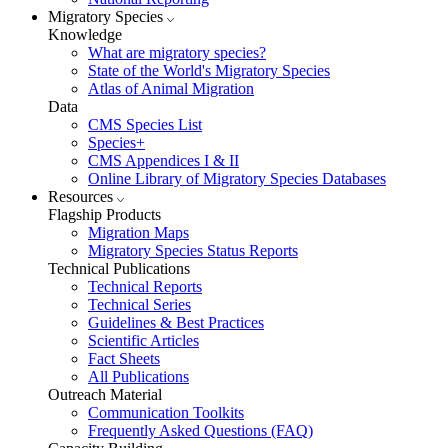
Migratory Species
Knowledge
What are migratory species?
State of the World's Migratory Species
Atlas of Animal Migration
Data
CMS Species List
Species+
CMS Appendices I & II
Online Library of Migratory Species Databases
Resources
Flagship Products
Migration Maps
Migratory Species Status Reports
Technical Publications
Technical Reports
Technical Series
Guidelines & Best Practices
Scientific Articles
Fact Sheets
All Publications
Outreach Material
Communication Toolkits
Frequently Asked Questions (FAQ)