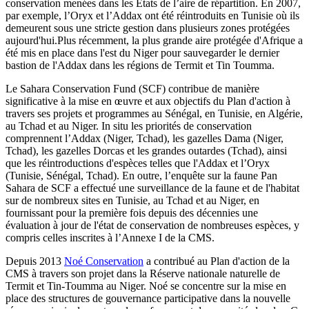
conservation menées dans les Etats de l’aire de répartition. En 2007,
par exemple, l’Oryx et l’Addax ont été réintroduits en Tunisie où ils
demeurent sous une stricte gestion dans plusieurs zones protégées
aujourd'hui.Plus récemment, la plus grande aire protégée d'Afrique a
été mis en place dans l'est du Niger pour sauvegarder le dernier
bastion de l'Addax dans les régions de Termit et Tin Toumma.
Le Sahara Conservation Fund (SCF) contribue de manière
significative à la mise en œuvre et aux objectifs du Plan d'action à
travers ses projets et programmes au Sénégal, en Tunisie, en Algérie,
au Tchad et au Niger. In situ les priorités de conservation
comprennent l’Addax (Niger, Tchad), les gazelles Dama (Niger,
Tchad), les gazelles Dorcas et les grandes outardes (Tchad), ainsi
que les réintroductions d'espèces telles que l'Addax et l’Oryx
(Tunisie, Sénégal, Tchad). En outre, l’enquête sur la faune Pan
Sahara de SCF a effectué une surveillance de la faune et de l'habitat
sur de nombreux sites en Tunisie, au Tchad et au Niger, en
fournissant pour la première fois depuis des décennies une
évaluation à jour de l'état de conservation de nombreuses espèces, y
compris celles inscrites à l’Annexe I de la CMS.
Depuis 2013
Noé Conservation
a contribué au Plan d'action de la
CMS à travers son projet dans la Réserve nationale naturelle de
Termit et Tin-Toumma au Niger. Noé se concentre sur la mise en
place des structures de gouvernance participative dans la nouvelle