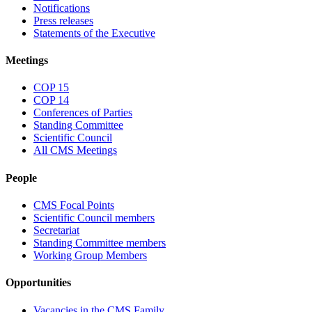
Notifications
Press releases
Statements of the Executive
Meetings
COP 15
COP 14
Conferences of Parties
Standing Committee
Scientific Council
All CMS Meetings
People
CMS Focal Points
Scientific Council members
Secretariat
Standing Committee members
Working Group Members
Opportunities
Vacancies in the CMS Family