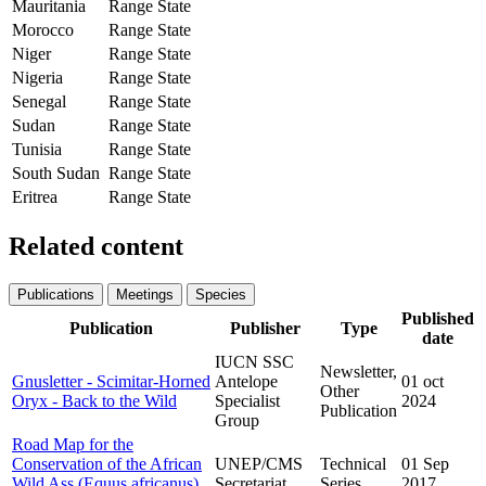
Mauritania
Range State
Morocco
Range State
Niger
Range State
Nigeria
Range State
Senegal
Range State
Sudan
Range State
Tunisia
Range State
South Sudan
Range State
Eritrea
Range State
Related content
Publications
Meetings
Species
Published
Publication
Publisher
Type
date
IUCN SSC
Newsletter,
Gnusletter - Scimitar-Horned
Antelope
01 oct
Other
Oryx - Back to the Wild
Specialist
2024
Publication
Group
Road Map for the
Conservation of the African
UNEP/CMS
Technical
01 Sep
Wild Ass (Equus africanus)
Secretariat
Series
2017