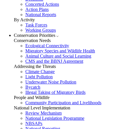
Concerted Actions
Action Plans
National Reports
By Activity
Task Forces
Working Groups
Conservation Priorities
Conservation Needs
Ecological Connectivity
Migratory Species and Wildlife Health
Animal Culture and Social Learning
CMS and the BBNJ Agreement
Addressing the Threats
Climate Change
Light Pollution
Underwater Noise Pollution
Bycatch
Illegal Taking of Migratory Birds
People and Wildlife
Community Participation and Livelihoods
National Level Implementation
Review Mechanism
National Legislation Programme
NBSAPs
National Reporting