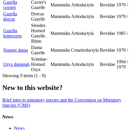
Gazella
Cuvier's
Mammalia
Artiodactyla
Bovidae
1979
/
cuvieri
Gazelle
Gazella
Dorcas
Mammalia
Artiodactyla
Bovidae
1979
/
dorcas
Gazelle
Slender-
Gazella
Horned
Mammalia
Artiodactyla
Bovidae
1985
/
leptoceros
Gazelle,
Rhim
Dama
Nanger dama
Mammalia
Cetartiodactyla
Bovidae
1979
/
Gazelle
Scimitar-
1994
/
Oryx dammah
Horned
Mammalia
Artiodactyla
Bovidae
1979
Oryx
Showing 9 items (1 - 9)
New to this website?
Brief intro to migratory species and the Convention on Migratory
Species (CMS)
News
News