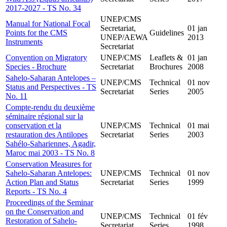
2017-2027 - TS No. 34
UNEP/CMS
Manual for National Focal
Secretariat,
01 jan
Points for the CMS
Guidelines
UNEP/AEWA
2013
Instruments
Secretariat
Convention on Migratory
UNEP/CMS
Leaflets &
01 jan
Species - Brochure
Secretariat
Brochures
2008
Sahelo-Saharan Antelopes –
UNEP/CMS
Technical
01 nov
Status and Perspectives - TS
Secretariat
Series
2005
No. 11
Compte-rendu du deuxième
séminaire régional sur la
conservation et la
UNEP/CMS
Technical
01 mai
restauration des Antilopes
Secretariat
Series
2003
Sahélo-Sahariennes, Agadir,
Maroc mai 2003 - TS No. 8
Conservation Measures for
Sahelo-Saharan Antelopes:
UNEP/CMS
Technical
01 nov
Action Plan and Status
Secretariat
Series
1999
Reports - TS No. 4
Proceedings of the Seminar
on the Conservation and
UNEP/CMS
Technical
01 fév
Restoration of Sahelo-
Secretariat
Series
1998