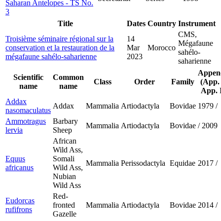
Saharan Antelopes - TS No.
3
Title
Dates
Country
Instrument
CMS,
Troisième séminaire régional sur la
14
Mégafaune
conservation et la restauration de la
Mar
Morocco
sahélo-
mégafaune sahélo-saharienne
2023
saharienne
Appen
Scientific
Common
Class
Order
Family
(App. 
name
name
App. 
Addax
Addax
Mammalia
Artiodactyla
Bovidae
1979
/
nasomaculatus
Ammotragus
Barbary
Mammalia
Artiodactyla
Bovidae
/
2009
lervia
Sheep
African
Wild Ass,
Equus
Somali
Mammalia
Perissodactyla
Equidae
2017
/
africanus
Wild Ass,
Nubian
Wild Ass
Red-
Eudorcas
fronted
Mammalia
Artiodactyla
Bovidae
2014
/
rufifrons
Gazelle