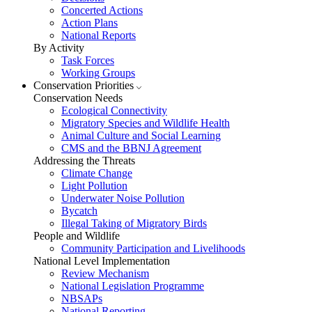
Concerted Actions
Action Plans
National Reports
By Activity
Task Forces
Working Groups
Conservation Priorities
Conservation Needs
Ecological Connectivity
Migratory Species and Wildlife Health
Animal Culture and Social Learning
CMS and the BBNJ Agreement
Addressing the Threats
Climate Change
Light Pollution
Underwater Noise Pollution
Bycatch
Illegal Taking of Migratory Birds
People and Wildlife
Community Participation and Livelihoods
National Level Implementation
Review Mechanism
National Legislation Programme
NBSAPs
National Reporting