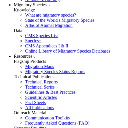
Migratory Species
Knowledge
What are migratory species?
State of the World's Migratory Species
Atlas of Animal Migration
Data
CMS Species List
Species+
CMS Appendices I & II
Online Library of Migratory Species Databases
Resources
Flagship Products
Migration Maps
Migratory Species Status Reports
Technical Publications
Technical Reports
Technical Series
Guidelines & Best Practices
Scientific Articles
Fact Sheets
All Publications
Outreach Material
Communication Toolkits
Frequently Asked Questions (FAQ)