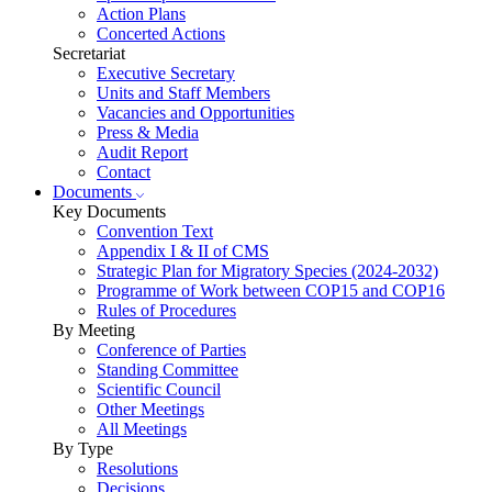
Action Plans
Concerted Actions
Secretariat
Executive Secretary
Units and Staff Members
Vacancies and Opportunities
Press & Media
Audit Report
Contact
Documents
Key Documents
Convention Text
Appendix I & II of CMS
Strategic Plan for Migratory Species (2024-2032)
Programme of Work between COP15 and COP16
Rules of Procedures
By Meeting
Conference of Parties
Standing Committee
Scientific Council
Other Meetings
All Meetings
By Type
Resolutions
Decisions