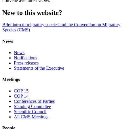
nouvelle aventure JMOM.
New to this website?
Brief intro to migratory species and the Convention on Migratory
Species (CMS)
News
News
Notifications
Press releases
Statements of the Executive
Meetings
COP 15
COP 14
Conferences of Parties
Standing Committee
Scientific Council
All CMS Meetings
People